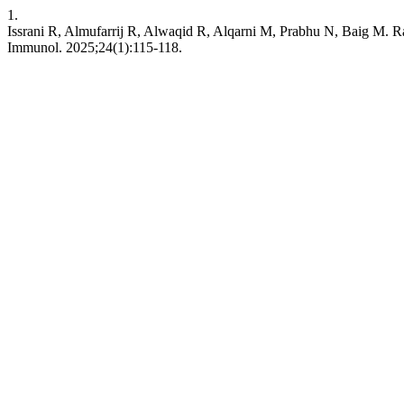
1.
Issrani R, Almufarrij R, Alwaqid R, Alqarni M, Prabhu N, Baig M. Ra
Immunol. 2025;24(1):115-118.